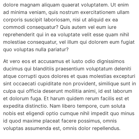
dolore magnam aliquam quaerat voluptatem. Ut enim
ad minima veniam, quis nostrum exercitationem ullam
corporis suscipit laboriosam, nisi ut aliquid ex ea
commodi consequatur? Quis autem vel eum iure
reprehenderit qui in ea voluptate velit esse quam nihil
molestiae consequatur, vel illum qui dolorem eum fugiat
quo voluptas nulla pariatur?
At vero eos et accusamus et iusto odio dignissimos
ducimus qui blanditiis praesentium voluptatum deleniti
atque corrupti quos dolores et quas molestias excepturi
sint occaecati cupiditate non provident, similique sunt in
culpa qui officia deserunt mollitia animi, id est laborum
et dolorum fuga. Et harum quidem rerum facilis est et
expedita distinctio. Nam libero tempore, cum soluta
nobis est eligendi optio cumque nihil impedit quo minus
id quod maxime placeat facere possimus, omnis
voluptas assumenda est, omnis dolor repellendus.