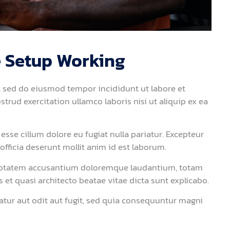
e Setup Working
t, sed do eiusmod tempor incididunt ut labore et
rud exercitation ullamco laboris nisi ut aliquip ex ea
 esse cillum dolore eu fugiat nulla pariatur. Excepteur
officia deserunt mollit anim id est laborum.
voluptatem accusantium doloremque laudantium, totam
 et quasi architecto beatae vitae dicta sunt explicabo.
tur aut odit aut fugit, sed quia consequuntur magni