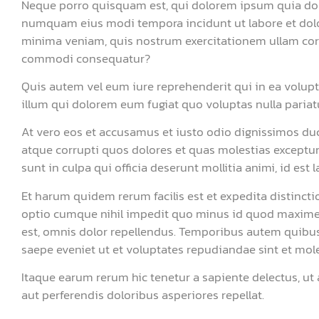
Neque porro quisquam est, qui dolorem ipsum quia dolor
numquam eius modi tempora incidunt ut labore et dol
minima veniam, quis nostrum exercitationem ullam corpo
commodi consequatur?
Quis autem vel eum iure reprehenderit qui in ea volupt
illum qui dolorem eum fugiat quo voluptas nulla pariat
At vero eos et accusamus et iusto odio dignissimos du
atque corrupti quos dolores et quas molestias excepturi
sunt in culpa qui officia deserunt mollitia animi, id est
Et harum quidem rerum facilis est et expedita distincti
optio cumque nihil impedit quo minus id quod maxime
est, omnis dolor repellendus. Temporibus autem quibusd
saepe eveniet ut et voluptates repudiandae sint et mol
Itaque earum rerum hic tenetur a sapiente delectus, ut
aut perferendis doloribus asperiores repellat.