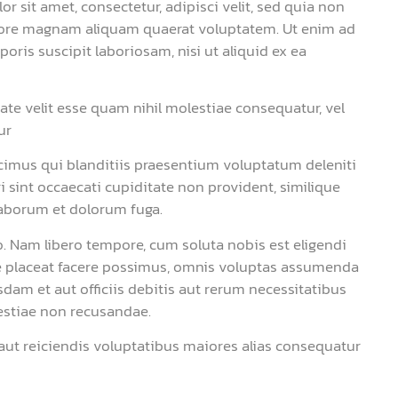
 sit amet, consectetur, adipisci velit, sed quia non
ore magnam aliquam quaerat voluptatem. Ut enim ad
ris suscipit laboriosam, nisi ut aliquid ex ea
ate velit esse quam nihil molestiae consequatur, vel
ur
cimus qui blanditiis praesentium voluptatum deleniti
 sint occaecati cupiditate non provident, similique
 laborum et dolorum fuga.
o. Nam libero tempore, cum soluta nobis est eligendi
 placeat facere possimus, omnis voluptas assumenda
am et aut officiis debitis aut rerum necessitatibus
estiae non recusandae.
 aut reiciendis voluptatibus maiores alias consequatur