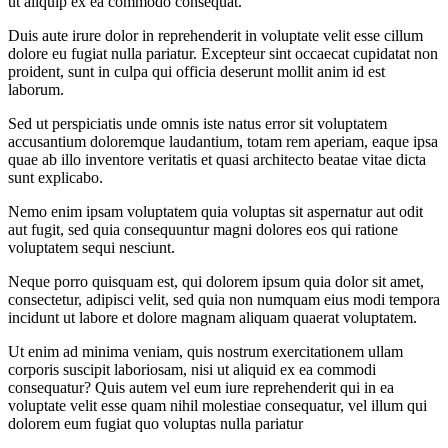
ut aliquip ex ea commodo consequat.
Duis aute irure dolor in reprehenderit in voluptate velit esse cillum
dolore eu fugiat nulla pariatur. Excepteur sint occaecat cupidatat non
proident, sunt in culpa qui officia deserunt mollit anim id est
laborum.
Sed ut perspiciatis unde omnis iste natus error sit voluptatem
accusantium doloremque laudantium, totam rem aperiam, eaque ipsa
quae ab illo inventore veritatis et quasi architecto beatae vitae dicta
sunt explicabo.
Nemo enim ipsam voluptatem quia voluptas sit aspernatur aut odit
aut fugit, sed quia consequuntur magni dolores eos qui ratione
voluptatem sequi nesciunt.
Neque porro quisquam est, qui dolorem ipsum quia dolor sit amet,
consectetur, adipisci velit, sed quia non numquam eius modi tempora
incidunt ut labore et dolore magnam aliquam quaerat voluptatem.
Ut enim ad minima veniam, quis nostrum exercitationem ullam
corporis suscipit laboriosam, nisi ut aliquid ex ea commodi
consequatur? Quis autem vel eum iure reprehenderit qui in ea
voluptate velit esse quam nihil molestiae consequatur, vel illum qui
dolorem eum fugiat quo voluptas nulla pariatur