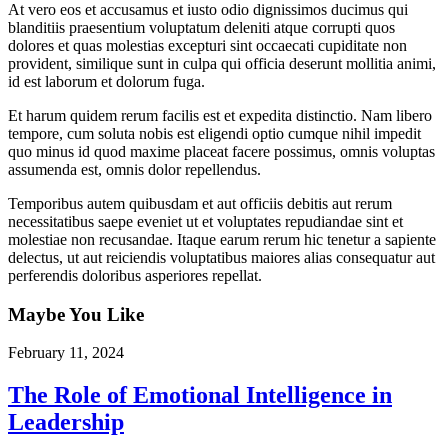
At vero eos et accusamus et iusto odio dignissimos ducimus qui
blanditiis praesentium voluptatum deleniti atque corrupti quos
dolores et quas molestias excepturi sint occaecati cupiditate non
provident, similique sunt in culpa qui officia deserunt mollitia animi,
id est laborum et dolorum fuga.
Et harum quidem rerum facilis est et expedita distinctio. Nam libero
tempore, cum soluta nobis est eligendi optio cumque nihil impedit
quo minus id quod maxime placeat facere possimus, omnis voluptas
assumenda est, omnis dolor repellendus.
Temporibus autem quibusdam et aut officiis debitis aut rerum
necessitatibus saepe eveniet ut et voluptates repudiandae sint et
molestiae non recusandae. Itaque earum rerum hic tenetur a sapiente
delectus, ut aut reiciendis voluptatibus maiores alias consequatur aut
perferendis doloribus asperiores repellat.
Maybe You Like
February 11, 2024
The Role of Emotional Intelligence in
Leadership