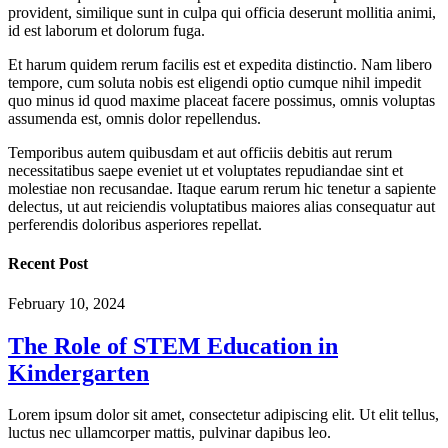
provident, similique sunt in culpa qui officia deserunt mollitia animi,
id est laborum et dolorum fuga.
Et harum quidem rerum facilis est et expedita distinctio. Nam libero
tempore, cum soluta nobis est eligendi optio cumque nihil impedit
quo minus id quod maxime placeat facere possimus, omnis voluptas
assumenda est, omnis dolor repellendus.
Temporibus autem quibusdam et aut officiis debitis aut rerum
necessitatibus saepe eveniet ut et voluptates repudiandae sint et
molestiae non recusandae. Itaque earum rerum hic tenetur a sapiente
delectus, ut aut reiciendis voluptatibus maiores alias consequatur aut
perferendis doloribus asperiores repellat.
Recent Post
February 10, 2024
The Role of STEM Education in
Kindergarten
Lorem ipsum dolor sit amet, consectetur adipiscing elit. Ut elit tellus,
luctus nec ullamcorper mattis, pulvinar dapibus leo.