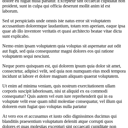
dolore eu fugiat nulla pariatur. Excepteur sint occaecat cupidatat non
proident, sunt in culpa qui officia deserunt mollit anim id est
laborum.
Sed ut perspiciatis unde omnis iste natus error sit voluptatem
accusantium doloremque laudantium, totam rem aperiam, eaque ipsa
quae ab illo inventore veritatis et quasi architecto beatae vitae dicta
sunt explicabo.
Nemo enim ipsam voluptatem quia voluptas sit aspernatur aut odit
aut fugit, sed quia consequuntur magni dolores eos qui ratione
voluptatem sequi nesciunt.
Neque porro quisquam est, qui dolorem ipsum quia dolor sit amet,
consectetur, adipisci velit, sed quia non numquam eius modi tempora
incidunt ut labore et dolore magnam aliquam quaerat voluptatem.
Ut enim ad minima veniam, quis nostrum exercitationem ullam
corporis suscipit laboriosam, nisi ut aliquid ex ea commodi
consequatur? Quis autem vel eum iure reprehenderit qui in ea
voluptate velit esse quam nihil molestiae consequatur, vel illum qui
dolorem eum fugiat quo voluptas nulla pariatur
At vero eos et accusamus et iusto odio dignissimos ducimus qui
blanditiis praesentium voluptatum deleniti atque corrupti quos
dolores et quas molestias excepturi sint occaecati cupiditate non