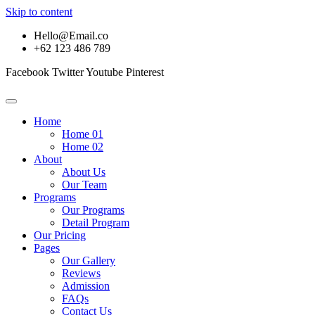
Skip to content
Hello@Email.co
+62 123 486 789
Facebook
Twitter
Youtube
Pinterest
Home
Home 01
Home 02
About
About Us
Our Team
Programs
Our Programs
Detail Program
Our Pricing
Pages
Our Gallery
Reviews
Admission
FAQs
Contact Us