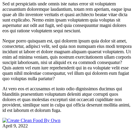
Sed ut perspiciatis unde omnis iste natus error sit voluptatem
accusantium doloremque laudantium, totam rem aperiam, eaque ipsa
quae ab illo inventore veritatis et quasi architecto beatae vitae dicta
sunt explicabo. Nemo enim ipsam voluptatem quia voluptas sit
aspernatur aut odit aut fugit, sed quia consequuntur magni dolores
eos qui ratione voluptatem sequi nesciunt.
Neque porro quisquam est, qui dolorem ipsum quia dolor sit amet,
consectetur, adipisci velit, sed quia non numquam eius modi tempora
incidunt ut labore et dolore magnam aliquam quaerat voluptatem. Ut
enim ad minima veniam, quis nostrum exercitationem ullam corporis
suscipit laboriosam, nisi ut aliquid ex ea commodi consequatur?
Quis autem vel eum iure reprehenderit qui in ea voluptate velit esse
quam nihil molestiae consequatur, vel illum qui dolorem eum fugiat
quo voluptas nulla pariatur?
At vero eos et accusamus et iusto odio dignissimos ducimus qui
blanditiis praesentium voluptatum deleniti atque corrupti quos
dolores et quas molestias excepturi sint occaecati cupiditate non
provident, similique sunt in culpa qui officia deserunt mollitia animi,
id est laborum et dolorum fuga.
April 9, 2022