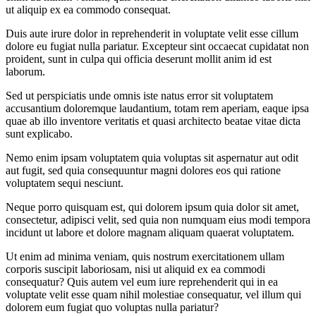
ut aliquip ex ea commodo consequat.
Duis aute irure dolor in reprehenderit in voluptate velit esse cillum
dolore eu fugiat nulla pariatur. Excepteur sint occaecat cupidatat non
proident, sunt in culpa qui officia deserunt mollit anim id est
laborum.
Sed ut perspiciatis unde omnis iste natus error sit voluptatem
accusantium doloremque laudantium, totam rem aperiam, eaque ipsa
quae ab illo inventore veritatis et quasi architecto beatae vitae dicta
sunt explicabo.
Nemo enim ipsam voluptatem quia voluptas sit aspernatur aut odit
aut fugit, sed quia consequuntur magni dolores eos qui ratione
voluptatem sequi nesciunt.
Neque porro quisquam est, qui dolorem ipsum quia dolor sit amet,
consectetur, adipisci velit, sed quia non numquam eius modi tempora
incidunt ut labore et dolore magnam aliquam quaerat voluptatem.
Ut enim ad minima veniam, quis nostrum exercitationem ullam
corporis suscipit laboriosam, nisi ut aliquid ex ea commodi
consequatur? Quis autem vel eum iure reprehenderit qui in ea
voluptate velit esse quam nihil molestiae consequatur, vel illum qui
dolorem eum fugiat quo voluptas nulla pariatur?