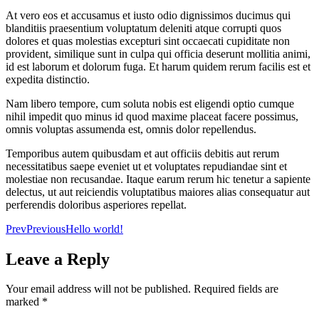
At vero eos et accusamus et iusto odio dignissimos ducimus qui
blanditiis praesentium voluptatum deleniti atque corrupti quos
dolores et quas molestias excepturi sint occaecati cupiditate non
provident, similique sunt in culpa qui officia deserunt mollitia animi,
id est laborum et dolorum fuga. Et harum quidem rerum facilis est et
expedita distinctio.
Nam libero tempore, cum soluta nobis est eligendi optio cumque
nihil impedit quo minus id quod maxime placeat facere possimus,
omnis voluptas assumenda est, omnis dolor repellendus.
Temporibus autem quibusdam et aut officiis debitis aut rerum
necessitatibus saepe eveniet ut et voluptates repudiandae sint et
molestiae non recusandae. Itaque earum rerum hic tenetur a sapiente
delectus, ut aut reiciendis voluptatibus maiores alias consequatur aut
perferendis doloribus asperiores repellat.
Prev
Previous
Hello world!
Leave a Reply
Your email address will not be published.
Required fields are
marked
*